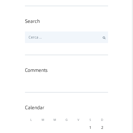
Search
Ricerca
per:
Comments
Calendar
L
M
M
G
V
S
D
1
2