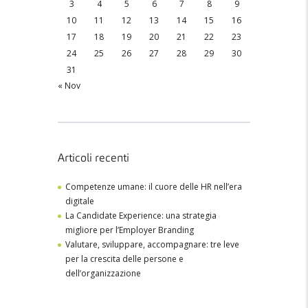
3
4
5
6
7
8
9
10
11
12
13
14
15
16
17
18
19
20
21
22
23
24
25
26
27
28
29
30
31
« Nov
Articoli recenti
Competenze umane: il cuore delle HR nell’era
digitale
La Candidate Experience: una strategia
migliore per l’Employer Branding
Valutare, sviluppare, accompagnare: tre leve
per la crescita delle persone e
dell’organizzazione