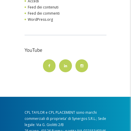
Accedi
Feed dei contenuti
Feed dei commenti
WordPress.org
YouTube
CPL TAYLOR e CPL PLACEMENT sono marchi
commerciali di proprieta' di Synergos S.R.L.; Sede
legale: Via G. Giolitti 2/B
2° piano, 43126 Parma ; partita IVA 02215340346