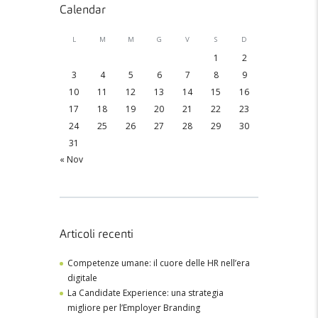
Calendar
L
M
M
G
V
S
D
1
2
3
4
5
6
7
8
9
10
11
12
13
14
15
16
17
18
19
20
21
22
23
24
25
26
27
28
29
30
31
« Nov
Articoli recenti
Competenze umane: il cuore delle HR nell’era
digitale
La Candidate Experience: una strategia
migliore per l’Employer Branding