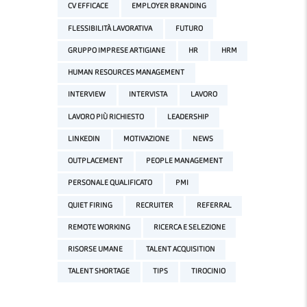
CV EFFICACE
EMPLOYER BRANDING
FLESSIBILITÀ LAVORATIVA
FUTURO
GRUPPO IMPRESE ARTIGIANE
HR
HRM
HUMAN RESOURCES MANAGEMENT
INTERVIEW
INTERVISTA
LAVORO
LAVORO PIÙ RICHIESTO
LEADERSHIP
LINKEDIN
MOTIVAZIONE
NEWS
OUTPLACEMENT
PEOPLE MANAGEMENT
PERSONALE QUALIFICATO
PMI
QUIET FIRING
RECRUITER
REFERRAL
REMOTE WORKING
RICERCA E SELEZIONE
RISORSE UMANE
TALENT ACQUISITION
TALENT SHORTAGE
TIPS
TIROCINIO