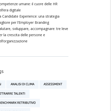
ompetenze umane: il cuore delle HR
ll’era digitale
a Candidate Experience: una strategia
igliore per l’Employer Branding
alutare, sviluppare, accompagnare: tre leve
er la crescita delle persone e
ell’organizzazione
gs
I
ANALISI DI CLIMA
ASSESSMENT
ATTRARRE TALENTI
BENCHMARK RETRIBUTIVO