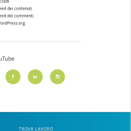
ccedi
eed dei contenuti
eed dei commenti
ordPress.org
uTube
TROVA LAVORO