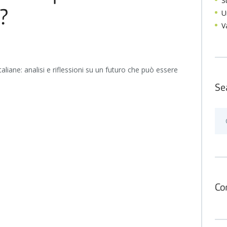
S
U
?
V
taliane: analisi e riflessioni su un futuro che può essere
Se
Ric
per:
Co