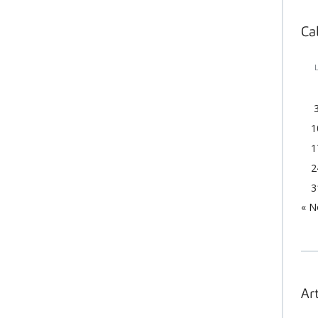
Ca
1
1
2
3
« N
Art