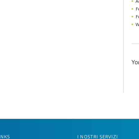
A
F
F
W
Yo
INKS
I NOSTRI SERVIZI