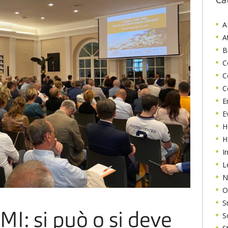
Ca
A
At
B
C
C
C
E
E
H
H
I
L
N
O
S
S
PMI: si può o si deve