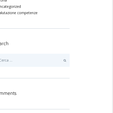
toria
ncategorized
alutazione competenze
arch
erca
mments