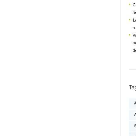
C
ne
L
m
V
p
d
Ta
A