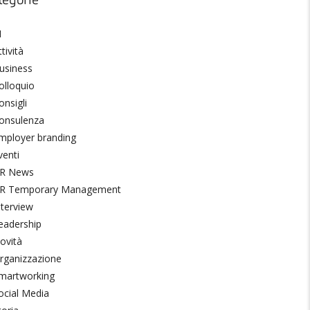
tegorie
I
tività
usiness
olloquio
onsigli
onsulenza
mployer branding
venti
R News
R Temporary Management
nterview
eadership
ovità
rganizzazione
martworking
ocial Media