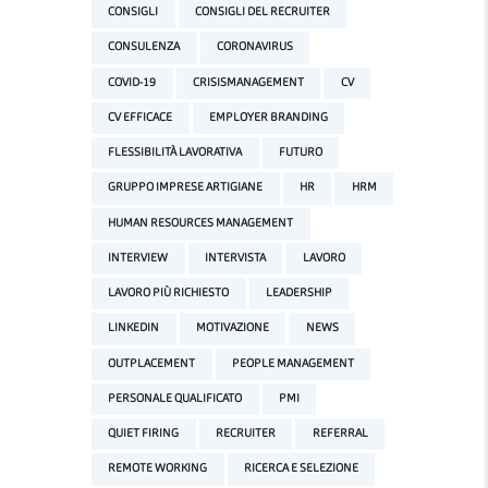
CONSIGLI
CONSIGLI DEL RECRUITER
CONSULENZA
CORONAVIRUS
COVID-19
CRISISMANAGEMENT
CV
CV EFFICACE
EMPLOYER BRANDING
FLESSIBILITÀ LAVORATIVA
FUTURO
GRUPPO IMPRESE ARTIGIANE
HR
HRM
HUMAN RESOURCES MANAGEMENT
INTERVIEW
INTERVISTA
LAVORO
LAVORO PIÙ RICHIESTO
LEADERSHIP
LINKEDIN
MOTIVAZIONE
NEWS
OUTPLACEMENT
PEOPLE MANAGEMENT
PERSONALE QUALIFICATO
PMI
QUIET FIRING
RECRUITER
REFERRAL
REMOTE WORKING
RICERCA E SELEZIONE