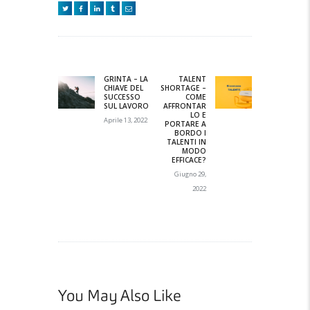
Navigazione
articoli
GRINTA – LA
TALENT
Previous
Next
CHIAVE DEL
SHORTAGE –
post:
post:
SUCCESSO
COME
SUL LAVORO
AFFRONTAR
LO E
Aprile 13, 2022
PORTARE A
BORDO I
TALENTI IN
MODO
EFFICACE?
Giugno 29,
2022
You May Also Like