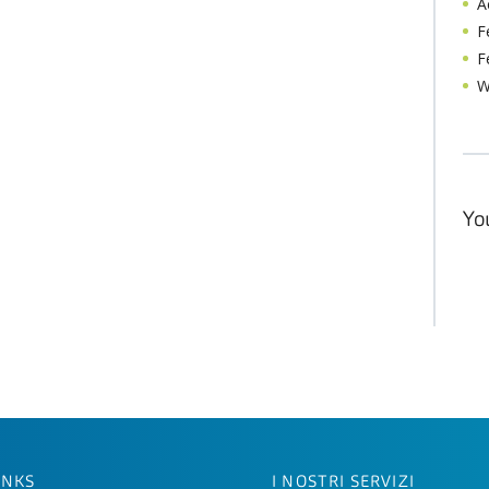
A
F
F
W
Yo
INKS
I NOSTRI SERVIZI