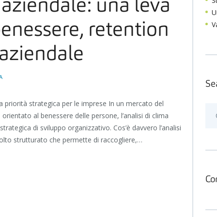
S
a aziendale: una leva
U
V
benessere, retention
aziendale
A
Se
a priorità strategica per le imprese In un mercato del
Ric
rientato al benessere delle persone, l’analisi di clima
per:
trategica di sviluppo organizzativo. Cos’è davvero l’analisi
olto strutturato che permette di raccogliere,…
Co