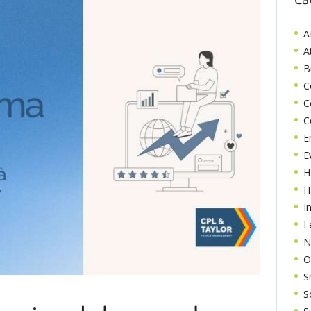
Ca
A
At
B
C
C
C
E
E
H
H
I
L
N
O
S
S