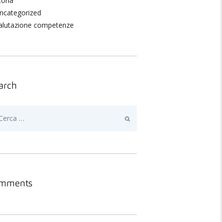
toria
ncategorized
alutazione competenze
arch
erca
mments