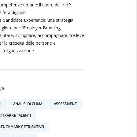
ompetenze umane: il cuore delle HR
ll’era digitale
a Candidate Experience: una strategia
igliore per l’Employer Branding
alutare, sviluppare, accompagnare: tre leve
er la crescita delle persone e
ell’organizzazione
gs
I
ANALISI DI CLIMA
ASSESSMENT
ATTRARRE TALENTI
BENCHMARK RETRIBUTIVO