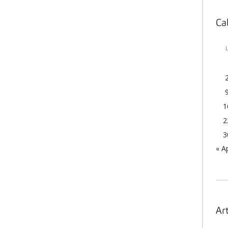
Ca
1
2
3
« A
Art