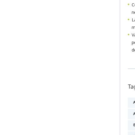
C
ne
L
m
V
p
d
Ta
A