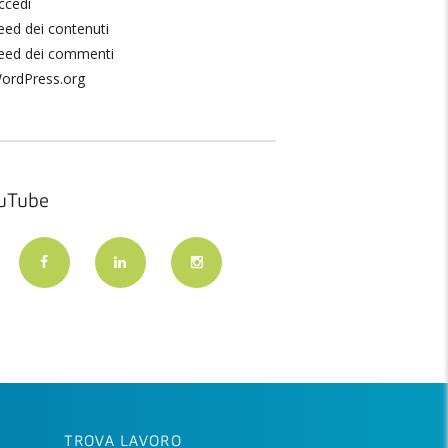
ccedi
eed dei contenuti
eed dei commenti
ordPress.org
uTube
TROVA LAVORO