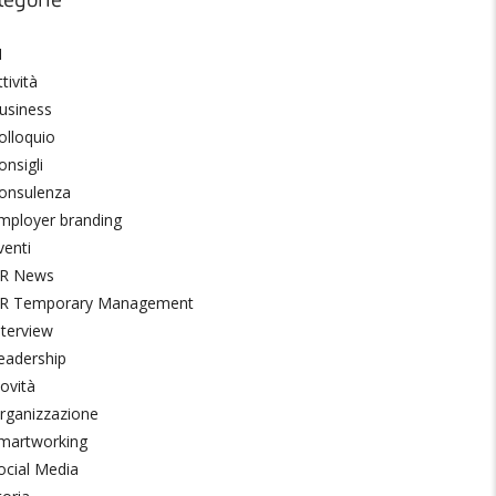
tegorie
I
tività
usiness
olloquio
onsigli
onsulenza
mployer branding
venti
R News
R Temporary Management
nterview
eadership
ovità
rganizzazione
martworking
ocial Media