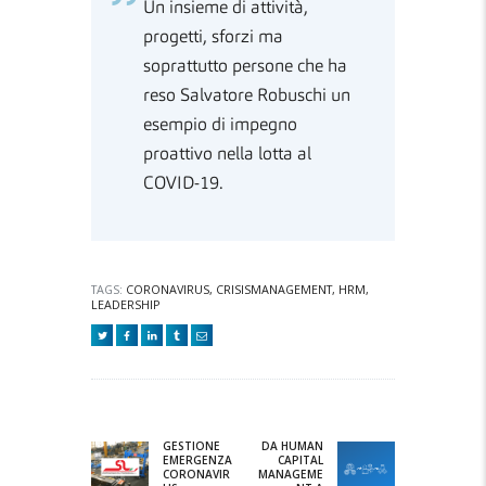
Un insieme di attività,
progetti, sforzi ma
soprattutto persone che ha
reso Salvatore Robuschi un
esempio di impegno
proattivo nella lotta al
COVID-19.
TAGS:
CORONAVIRUS
,
CRISISMANAGEMENT
,
HRM
,
LEADERSHIP
Navigazione
articoli
GESTIONE
DA HUMAN
Previous
Next
EMERGENZA
CAPITAL
post:
post:
CORONAVIR
MANAGEME