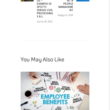
US –
NT A
ESEMPIO DI
PEOPLE
SPOTTI
MANAGEME
SERGIO COIL
NT
PROCESSING
Maggio 4, 2020
S.R.L.
Aprile 20, 2020
You May Also Like