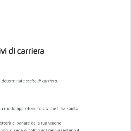
vi di carriera
e determinate
scelte di carriera
.
 in modo approfondito ciò che ti ha spinto
tterà di parlare della tua visione
dono in sede di colloquio) rappresentano il