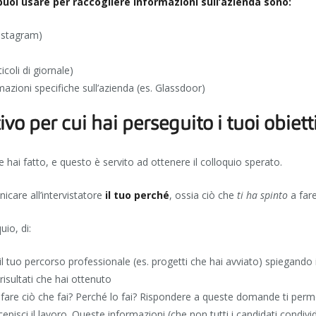
 puoi usare per raccogliere informazioni sull’azienda sono:
nstagram)
icoli di giornale)
mazioni specifiche sull’azienda (es. Glassdoor)
vo per cui hai perseguito i tuoi obietti
e hai fatto, e questo è servito ad ottenere il colloquio sperato.
icare all’intervistatore
il tuo perché
, ossia ciò che
ti ha spinto
a far
uio, di:
l tuo percorso professionale (es. progetti che hai avviato) spiegando
 risultati che hai ottenuto
a fare ciò che fai? Perché lo fai? Rispondere a queste domande ti perme
pisci il lavoro. Queste informazioni (che non tutti i candidati condivi