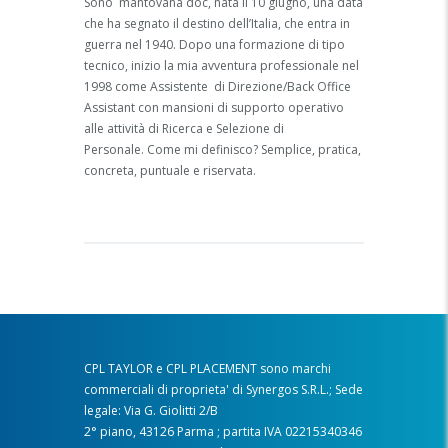
Sono mantovana doc, nata il 10 giugno, una data
che ha segnato il destino dell’Italia, che entra in
guerra nel 1940. Dopo una formazione di tipo
tecnico, inizio la mia avventura professionale nel
1998 come Assistente di Direzione/Back Office
Assistant con mansioni di supporto operativo
alle attività di Ricerca e Selezione di
Personale. Come mi definisco? Semplice, pratica,
concreta, puntuale e riservata.
CPL TAYLOR e CPL PLACEMENT sono marchi
commerciali di proprieta' di Synergos S.R.L.; Sede
legale: Via G. Giolitti 2/B
2° piano, 43126 Parma ; partita IVA 02215340346