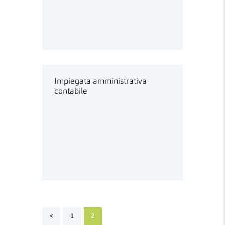
Impiegata amministrativa
contabile
Paginazione
<
PAGE
1
PAGE
2